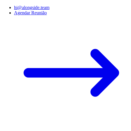
hi@alongside.team
Agendar Reunião