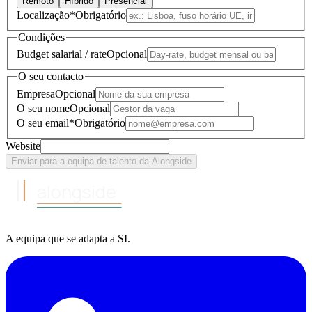
Remoto
Híbrido
Presencial
Localização
*
Obrigatório
Condições
Budget salarial / rate
Opcional
O seu contacto
Empresa
Opcional
O seu nome
Opcional
O seu email
*
Obrigatório
Website
Enviar para a equipa de talento da Alongside
alongside
A equipa
que se adapta a
SI
.